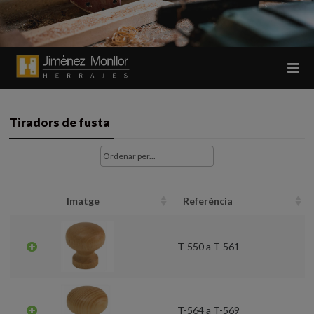
Tiradors de fusta
Imatge
Referència
T-550 a T-561
T-564 a T-569