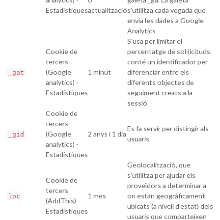
Estadístiques
actualització
s'utilitza cada vegada que
envia les dades a Google
Analytics
S'usa per limitar el
Cookie de
percentatge de sol·licituds.
tercers
conté un identificador per
(Google
1 minut
diferenciar entre els
_gat
analytics) -
diferents objectes de
Estadístiques
seguiment creats a la
sessió
Cookie de
tercers
Es fa servir per distingir als
(Google
2 anys i 1 dia
_gid
usuaris
analytics) -
Estadístiques
Geolocalització, que
s'utilitza per ajudar els
Cookie de
proveïdors a determinar a
tercers
1 mes
on estan geogràficament
loc
(AddThis) -
ubicats (a nivell d'estat) dels
Estadístiques
usuaris que comparteixen