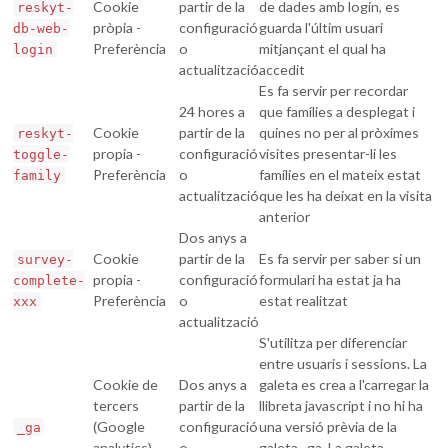
Cookie
partir de la
de dades amb login, es
reskyt-
pròpia -
configuració
guarda l'últim usuari
db-web-
Preferència
o
mitjançant el qual ha
login
actualització
accedit
Es fa servir per recordar
24 hores a
que famílies a desplegat i
Cookie
partir de la
quines no per al pròximes
reskyt-
propia -
configuració
visites presentar-li les
toggle-
Preferència
o
famílies en el mateix estat
family
actualització
que les ha deixat en la visita
anterior
Dos anys a
Cookie
partir de la
Es fa servir per saber si un
survey-
propia -
configuració
formulari ha estat ja ha
complete-
Preferència
o
estat realitzat
xxx
actualització
S'utilitza per diferenciar
entre usuaris i sessions. La
Cookie de
Dos anys a
galeta es crea a l'carregar la
tercers
partir de la
llibreta javascript i no hi ha
(Google
configuració
una versió prèvia de la
_ga
analytics) -
o
galeta _ga. La galeta