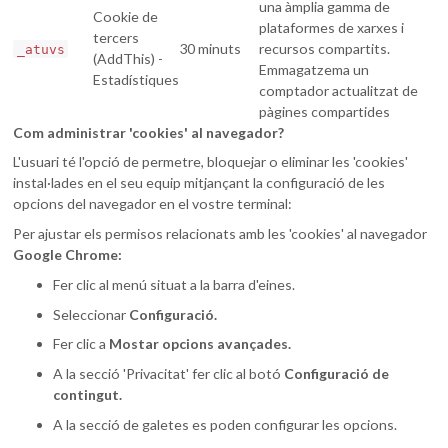
una àmplia gamma de
Cookie de
plataformes de xarxes i
tercers
30 minuts
recursos compartits.
_atuvs
(AddThis) -
Emmagatzema un
Estadístiques
comptador actualitzat de
pàgines compartides
Com administrar 'cookies' al navegador?
L'usuari té l'opció de permetre, bloquejar o eliminar les 'cookies'
instal·lades en el seu equip mitjançant la configuració de les
opcions del navegador en el vostre terminal:
Per ajustar els permisos relacionats amb les 'cookies' al navegador
Google Chrome:
Fer clic al menú situat a la barra d'eines.
Seleccionar
Configuració.
Fer clic a
Mostar opcions avançades.
A la secció 'Privacitat' fer clic al botó
Configuració de
contingut.
A la secció de galetes es poden configurar les opcions.