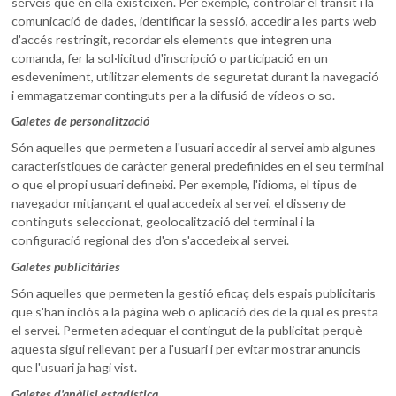
serveis que en ella existeixen. Per exemple, controlar el trànsit i la
comunicació de dades, identificar la sessió, accedir a les parts web
d'accés restringit, recordar els elements que integren una
comanda, fer la sol·licitud d'inscripció o participació en un
esdeveniment, utilitzar elements de seguretat durant la navegació
i emmagatzemar continguts per a la difusió de vídeos o so.
Galetes de personalització
Són aquelles que permeten a l'usuari accedir al servei amb algunes
característiques de caràcter general predefinides en el seu terminal
o que el propi usuari defineixi. Per exemple, l'idioma, el tipus de
navegador mitjançant el qual accedeix al servei, el disseny de
continguts seleccionat, geolocalització del terminal i la
configuració regional des d'on s'accedeix al servei.
Galetes publicitàries
Són aquelles que permeten la gestió eficaç dels espais publicitaris
que s'han inclòs a la pàgina web o aplicació des de la qual es presta
el servei. Permeten adequar el contingut de la publicitat perquè
aquesta sigui rellevant per a l'usuari i per evitar mostrar anuncis
que l'usuari ja hagi vist.
Galetes d'anàlisi estadística