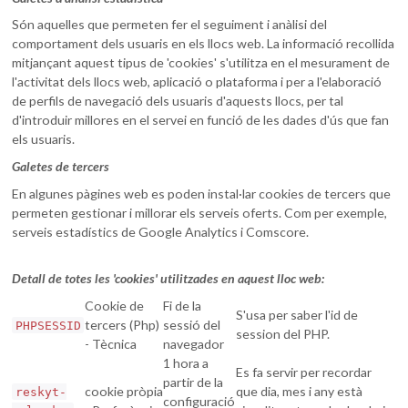
Són aquelles que permeten fer el seguiment i anàlisi del
comportament dels usuaris en els llocs web. La informació recollida
mitjançant aquest tipus de 'cookies' s'utilitza en el mesurament de
l'activitat dels llocs web, aplicació o plataforma i per a l'elaboració
de perfils de navegació dels usuaris d'aquests llocs, per tal
d'introduir millores en el servei en funció de les dades d'ús que fan
els usuaris.
Galetes de tercers
En algunes pàgines web es poden instal·lar cookies de tercers que
permeten gestionar i millorar els serveis oferts. Com per exemple,
serveis estadístics de Google Analytics i Comscore.
Detall de totes les 'cookies' utilitzades en aquest lloc web:
Cookie de
Fi de la
S'usa per saber l'id de
tercers (Php)
sessió del
PHPSESSID
session del PHP.
- Tècnica
navegador
1 hora a
Es fa servir per recordar
partir de la
cookie pròpia
que dia, mes i any està
reskyt-
configuració