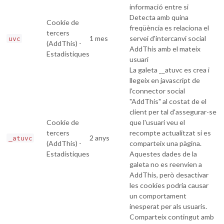
informació entre si
Detecta amb quina
Cookie de
freqüència es relaciona el
tercers
1 mes
servei d'intercanvi social
uvc
(AddThis) -
AddThis amb el mateix
Estadístiques
usuari
La galeta __atuvc es crea i
llegeix en javascript de
l'connector social
"AddThis" al costat de el
client per tal d'assegurar-se
Cookie de
que l'usuari veu el
tercers
recompte actualitzat si es
2 anys
_atuvc
(AddThis) -
comparteix una pàgina.
Estadístiques
Aquestes dades de la
galeta no es reenvien a
AddThis, però desactivar
les cookies podria causar
un comportament
inesperat per als usuaris.
Comparteix contingut amb