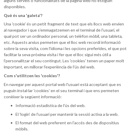
alguns serveis o funcionalitats de la pàgina web no estiguin
disponibles.
Què és una 'galeta'?
Una 'cookie' és un petit fragment de text que els llocs web envien
al navegador i que s'emmagatzemen en el terminal de l'usuari, el
qual pot ser un ordinador personal, un telèfon mòbil, una tableta,
etc. Aquests arxius permeten que el lloc web recordi informació
sobre la seva visita, com l'idioma i les opcions preferides, el que pot
facilitar la seva pròxima visita i fer que el lloc sigui més útil a
l'personalitzar el seu contingut. Les 'cookies' tenen un paper molt
important, en millorar l'experiència de l'ús del web.
Com s'utilitzen les 'cookies'?
En navegar per aquest portal web l'usuari està acceptant que es
puguin instal·lar 'cookies' en el seu terminal i que ens permeten
conèixer la següent informació:
Informació estadística de l'ús del web.
El 'login' de l'usuari per mantenir la sessió activa a la web.
El format del web preferent en l'accés des de dispositius
mòbils.