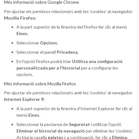
Més informació sobre Google Chrome
Per ajustar els permisos relacionats amb les 'cookies' al navegador
Mozilla Firefox:
A la part superior de la finestra del Firefox fer clic al menú
Eines.
Seleccionar
Opcions.
Seleccionar el panell
Privadesa.
En l'opció Firefox podrà triar
Utilitza una configuració
personalitzada per a l'historial
per a configurar les
opcions.
Més informació sobre Mozilla Firefox
Per ajustar els permisos relacionats amb les 'cookies' al navegador
Internet Explorer 9:
A la part superior de la finestra d'Internet Explorer fer clic al
menú
Eines.
Seleccionar la pestanya de
Seguretat
i utilitzar l'opció
Eliminar el historial de navegació
per eliminar les 'cookies'.
Activa la casella
galetes
i, a continuació, fer clic a
Elimina.