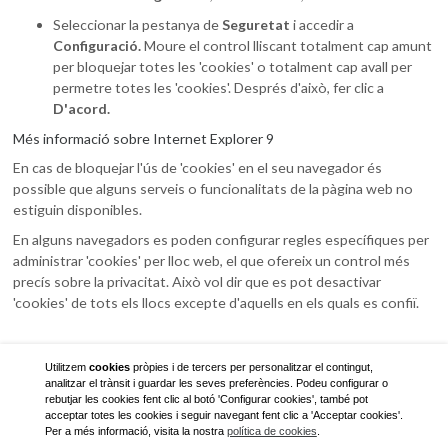
Seleccionar la pestanya de
Seguretat
i accedir a
Configuració.
Moure el control lliscant totalment cap amunt
per bloquejar totes les 'cookies' o totalment cap avall per
permetre totes les 'cookies'. Després d'això, fer clic a
D'acord.
Més informació sobre Internet Explorer 9
En cas de bloquejar l'ús de 'cookies' en el seu navegador és
possible que alguns serveis o funcionalitats de la pàgina web no
estiguin disponibles.
En alguns navegadors es poden configurar regles específiques per
administrar 'cookies' per lloc web, el que ofereix un control més
precís sobre la privacitat. Això vol dir que es pot desactivar
'cookies' de tots els llocs excepte d'aquells en els quals es confiï.
Utilitzem
cookies
pròpies i de tercers per personalitzar el contingut,
analitzar el trànsit i guardar les seves preferències. Podeu configurar o
rebutjar les cookies fent clic al botó 'Configurar cookies', també pot
acceptar totes les cookies i seguir navegant fent clic a 'Acceptar cookies'.
Per a més informació, visita la nostra
política de cookies
.