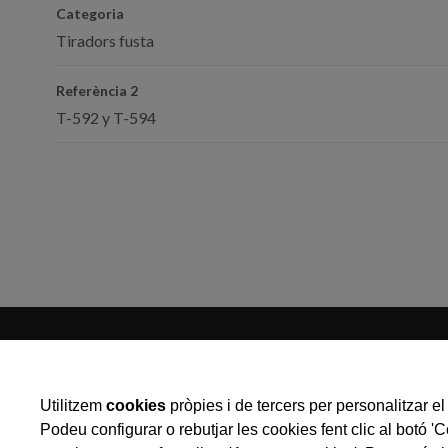
Categoria
Tiradors fusta
Referència 2
T-592 y T-594
Utilitzem
cookies
pròpies i de tercers per personalitzar el 
Podeu configurar o rebutjar les cookies fent clic al botó '