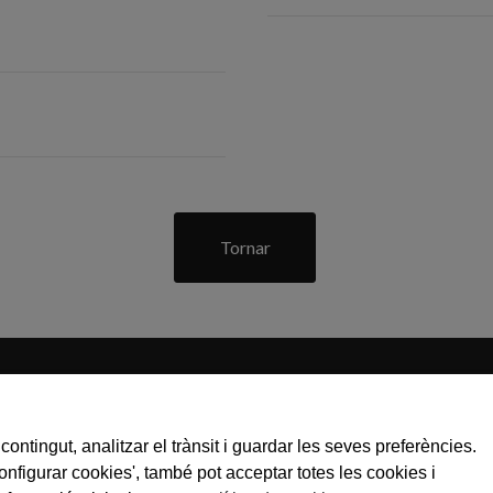
Tornar
C / Gran Bretanya, 7 - Pol. Ind. Pla de Llerona
contingut, analitzar el trànsit i guardar les seves preferències.
08520 les Franqueses del Vallès
Configurar cookies', també pot acceptar totes les cookies i