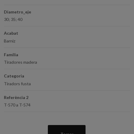
Diametro_eje
30; 35; 40
Acabat
Barniz
Família
Tiradores madera
Categoria
Tiradors fusta
Referència 2
T-570 a T-574