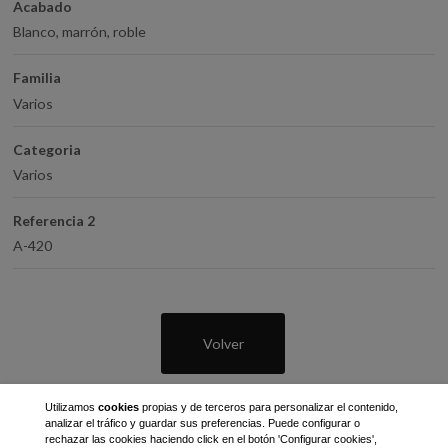
Acabado
Blanco, marrón, roble
Familia
Varios
Categoria
Varios
Referencia 2
A-420
Volver
Utilizamos
cookies
propias y de terceros para personalizar el contenido,
analizar el tráfico y guardar sus preferencias. Puede configurar o
rechazar las cookies haciendo click en el botón 'Configurar cookies',