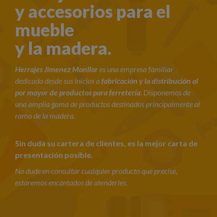
y accesorios para el
mueble
y la madera.
Herrajes Jimenez Monllor
es una empresa familiar
dedicada desde sus inicios a
fabricación y la distribución al
por mayor de productos para ferretería
. Disponemos de
una amplia gama de productos destinados principalmente al
ramo de la madera.
Sin duda su cartera de clientes, es la mejor carta de
presentación posible.
No dude en consultar cualquier producto que precise,
estaremos encantados de atenderles.