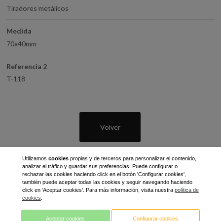
Tiradores metálicos
Medida
70x40mm
Referencia 2
T-118
Volver
Utilizamos
cookies
propias y de terceros para personalizar el contenido,
analizar el tráfico y guardar sus preferencias. Puede configurar o
rechazar las cookies haciendo click en el botón 'Configurar cookies',
también puede aceptar todas las cookies y seguir navegando haciendo
click en 'Aceptar cookies'. Para más información, visita nuestra
política de
cookies
.
C/ Gran Bretaña, 7 - Pol. Ind. Pla de Llerona
08520 Les Franqueses del Vallès
Aceptar cookies
Configurar cookies