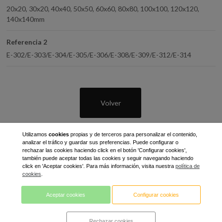
20x20, 30x20, 40x40, 50x50, 60x60, 80x80, 100x100, 120x120,
140x140mm
Referencia 2
E-302/E-303/E-304/E-305/E-306/E-308/E-309/E-312/E-314
Volver
Utilizamos
cookies
propias y de terceros para personalizar el contenido,
analizar el tráfico y guardar sus preferencias. Puede configurar o
rechazar las cookies haciendo click en el botón 'Configurar cookies',
también puede aceptar todas las cookies y seguir navegando haciendo
click en 'Aceptar cookies'. Para más información, visita nuestra
política de
cookies
.
C/ Gran Bretaña, 7 - Pol. Ind. Pla de Llerona
08520 Les Franqueses del Vallès
Aceptar cookies
Configurar cookies
93 103 39 90
Rechazar cookies