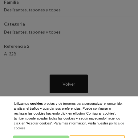
Familia
Deslizantes, tapones y topes
Categoria
Deslizantes, tapones y topes
Referencia 2
A-328
Volver
Utilizamos
cookies
propias y de terceros para personalizar el contenido,
analizar el tráfico y guardar sus preferencias. Puede configurar o
rechazar las cookies haciendo click en el botón 'Configurar cookies',
también puede aceptar todas las cookies y seguir navegando haciendo
click en 'Aceptar cookies'. Para más información, visita nuestra
política de
cookies
.
C/ Gran Bretaña, 7 - Pol. Ind. Pla de Llerona