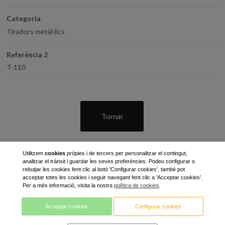
Categoria
Tiradors metàl·lics
Referència 2
T-110
Tornar
Utilitzem
cookies
pròpies i de tercers per personalitzar el contingut,
analitzar el trànsit i guardar les seves preferències. Podeu configurar o
rebutjar les cookies fent clic al botó 'Configurar cookies', també pot
acceptar totes les cookies i seguir navegant fent clic a 'Acceptar cookies'.
Per a més informació, visita la nostra
política de cookies
.
C / Gran Bretanya, 7 - Pol. Ind. Pla de Llerona
Acceptar cookies
Configurar cookies
08520 les Franqueses del Vallès