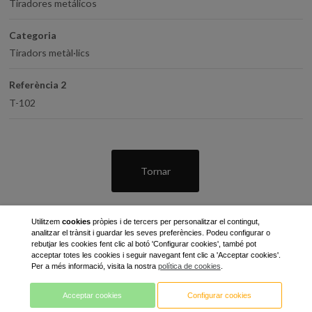
Tiradores metálicos
Categoria
Tiradors metàl·lics
Referència 2
T-102
Tornar
Utilitzem
cookies
pròpies i de tercers per personalitzar el contingut,
analitzar el trànsit i guardar les seves preferències. Podeu configurar o
rebutjar les cookies fent clic al botó 'Configurar cookies', també pot
acceptar totes les cookies i seguir navegant fent clic a 'Acceptar cookies'.
Per a més informació, visita la nostra
política de cookies
.
C / Gran Bretanya, 7 - Pol. Ind. Pla de Llerona
Acceptar cookies
Configurar cookies
08520 les Franqueses del Vallès