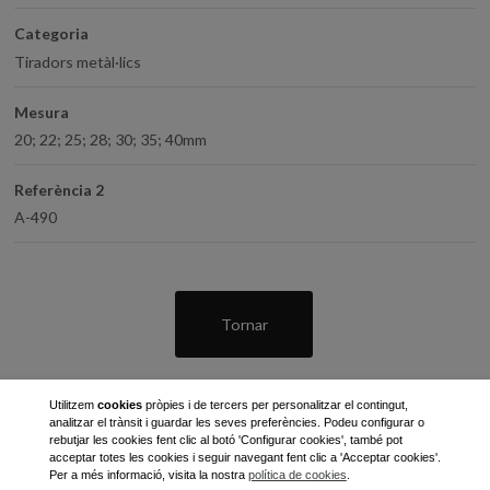
Categoria
Tiradors metàl·lics
Mesura
20; 22; 25; 28; 30; 35; 40mm
Referència 2
A-490
Tornar
Utilitzem
cookies
pròpies i de tercers per personalitzar el contingut,
analitzar el trànsit i guardar les seves preferències. Podeu configurar o
rebutjar les cookies fent clic al botó 'Configurar cookies', també pot
acceptar totes les cookies i seguir navegant fent clic a 'Acceptar cookies'.
Per a més informació, visita la nostra
política de cookies
.