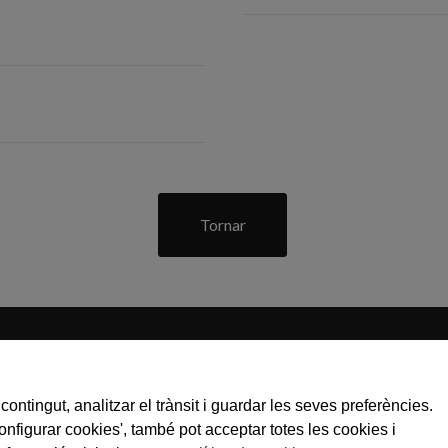
Tornar
C / Gran Bretanya, 7 - Pol. Ind. Pla de Llerona
contingut, analitzar el trànsit i guardar les seves preferències.
08520 les Franqueses del Vallès
Configurar cookies', també pot acceptar totes les cookies i