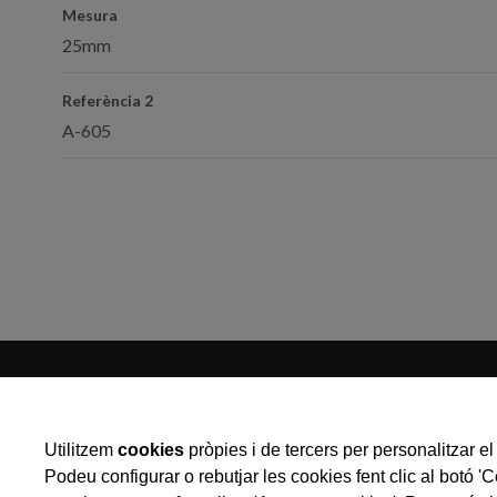
Mesura
25mm
Referència 2
A-605
Utilitzem
cookies
pròpies i de tercers per personalitzar el 
Podeu configurar o rebutjar les cookies fent clic al botó '