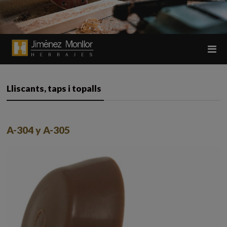
Lliscants, taps i topalls
A-304 y A-305