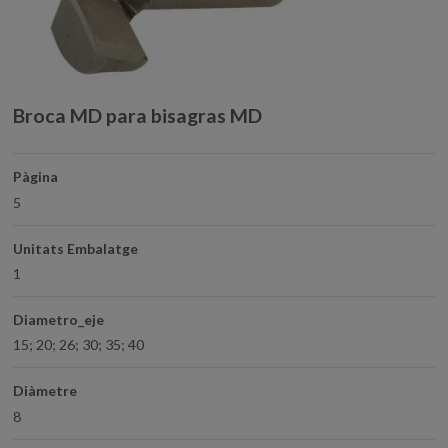
Broca MD para bisagras MD
Pàgina
5
Unitats Embalatge
1
Diametro_eje
15; 20; 26; 30; 35; 40
Diàmetre
8