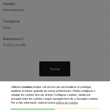
Família
Herramientas
Categoria
Eines
Referència 2
H-215 a H-240
Tornar
Utilitzem
cookies
pròpies i de tercers per personalitzar el contingut,
analitzar el trànsit i guardar les seves preferències. Podeu configurar o
rebutjar les cookies fent clic al botó 'Configurar cookies', també pot
acceptar totes les cookies i seguir navegant fent clic a 'Acceptar cookies'.
Per a més informació, visita la nostra
política de cookies
.
C / Gran Bretanya, 7 - Pol. Ind. Pla de Llerona