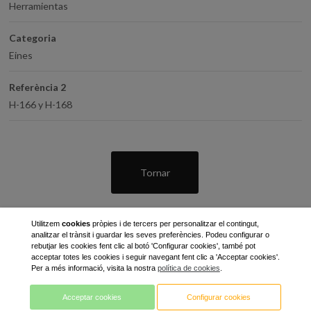
Herramientas
Categoria
Eines
Referència 2
H-166 y H-168
Tornar
Utilitzem
cookies
pròpies i de tercers per personalitzar el contingut,
analitzar el trànsit i guardar les seves preferències. Podeu configurar o
rebutjar les cookies fent clic al botó 'Configurar cookies', també pot
acceptar totes les cookies i seguir navegant fent clic a 'Acceptar cookies'.
Per a més informació, visita la nostra
política de cookies
.
C / Gran Bretanya, 7 - Pol. Ind. Pla de Llerona
Acceptar cookies
Configurar cookies
08520 les Franqueses del Vallès