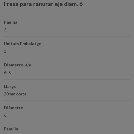
Fresa para ranurar eje diam. 6
Pàgina
3
Unitats Embalatge
1
Diametro_eje
6; 8
Llargs
20mm corte
Diàmetre
6
Família