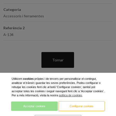
Categoria
Accessoris i ferramentes
Referència 2
A-134
Tornar
Utilitzem
cookies
pròpies i de tercers per personalitzar el contingut,
analitzar el trànsit i guardar les seves preferències. Podeu configurar o
rebutjar les cookies fent clic al botó 'Configurar cookies', també pot
acceptar totes les cookies i seguir navegant fent clic a 'Acceptar cookies'.
Per a més informació, visita la nostra
política de cookies
.
C / Gran Bretanya, 7 - Pol. Ind. Pla de Llerona
Acceptar cookies
Configurar cookies
08520 les Franqueses del Vallès